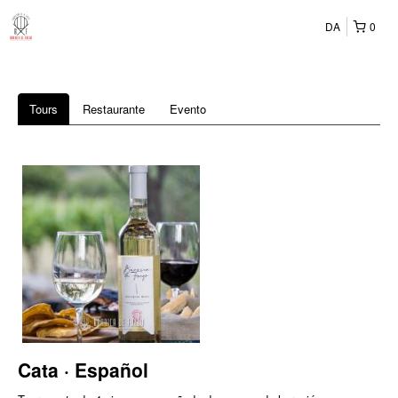
DA
0
Tours
Restaurante
Evento
Cata · Español