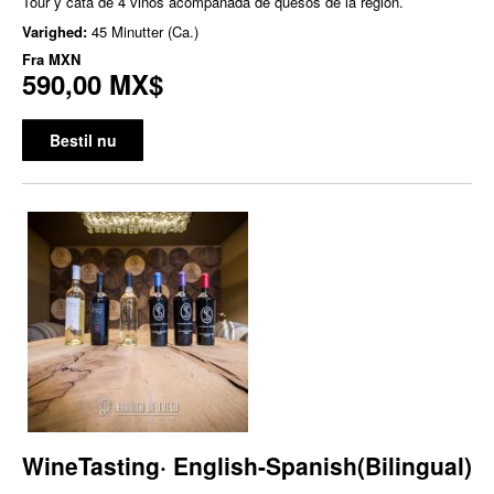
Tour y cata de 4 vinos acompañada de quesos de la región.
Varighed:
45 Minutter (Ca.)
Fra
MXN
590,00 MX$
Bestil nu
WineTasting· English-Spanish(Bilingual)