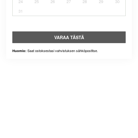
24
25
26
27
28
29
30
31
VARAA TÄSTÄ
Saat ostoksestasi vahvistuksen sähköpostitse.
Huomio: